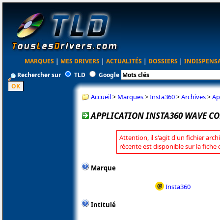
MARQUES
|
MES DRIVERS
|
ACTUALITÉS
|
DOSSIERS
|
INDISPENS
Rechercher sur
TLD
Google
Accueil
>
Marques
>
Insta360
>
Archives
>
Ap
APPLICATION INSTA360 WAVE CON
Attention, il s'agit d'un fichier arc
récente est disponible sur la fiche
Marque
Insta360
Intitulé