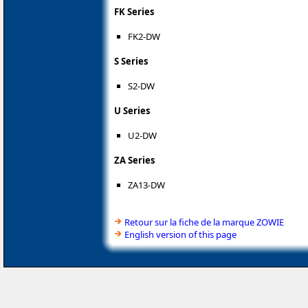
FK Series
FK2-DW
S Series
S2-DW
U Series
U2-DW
ZA Series
ZA13-DW
Retour sur la fiche de la marque ZOWIE
English version of this page