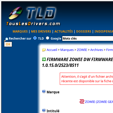
MARQUES
|
MES DRIVERS
|
ACTUALITÉS
|
DOSSIERS
|
INDISPENS
Rechercher sur
TLD
Google
Accueil
>
Marques
>
ZOWIE
>
Archives
>
Firm
FIRMWARE ZOWIE DW FIRMWARE
1.0.15.0/2523/8511
Attention, il s'agit d'un fichier arc
récente est disponible sur la fich
Marque
ZOWIE (ZOWIE GE
Intitulé