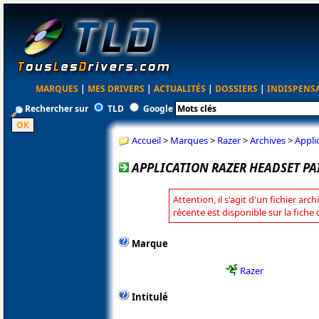
MARQUES
|
MES DRIVERS
|
ACTUALITÉS
|
DOSSIERS
|
INDISPENS
Rechercher sur
TLD
Google
Accueil
>
Marques
>
Razer
>
Archives
>
Appli
APPLICATION RAZER HEADSET PAI
Attention, il s'agit d'un fichier arc
récente est disponible sur la fiche
Marque
Razer
Intitulé