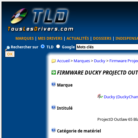
MARQUES
|
MES DRIVERS
|
ACTUALITÉS
|
DOSSIERS
|
INDISPENS
Rechercher sur
TLD
Google
Accueil
>
Marques
>
Ducky
>
Firmware Projec
FIRMWARE DUCKY PROJECTD OUTL
Marque
Ducky (DuckyChann
Intitulé
ProjectD Outlaw 65 Bl
Catégorie de matériel