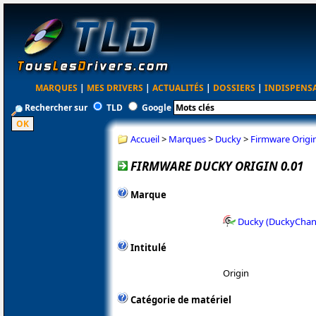
MARQUES
|
MES DRIVERS
|
ACTUALITÉS
|
DOSSIERS
|
INDISPENS
Rechercher sur
TLD
Google
Accueil
>
Marques
>
Ducky
>
Firmware Origin
FIRMWARE DUCKY ORIGIN 0.01
Marque
Ducky (DuckyChann
Intitulé
Origin
Catégorie de matériel