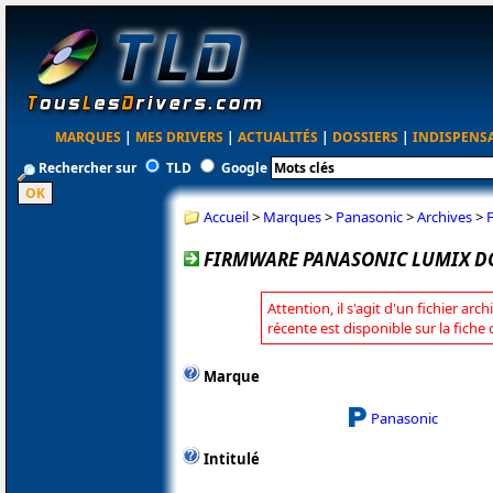
MARQUES
|
MES DRIVERS
|
ACTUALITÉS
|
DOSSIERS
|
INDISPENS
Rechercher sur
TLD
Google
Accueil
>
Marques
>
Panasonic
>
Archives
>
FIRMWARE PANASONIC LUMIX DC-
Attention, il s'agit d'un fichier arc
récente est disponible sur la fich
Marque
Panasonic
Intitulé