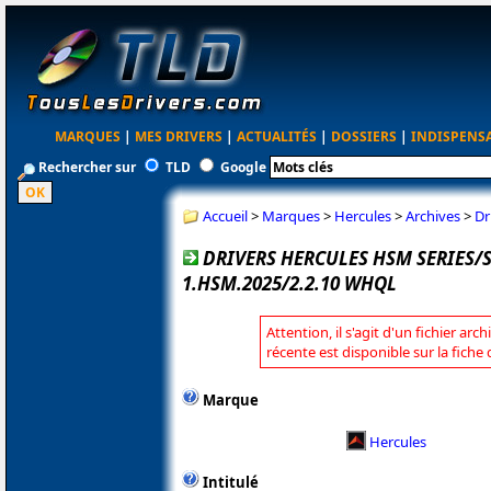
MARQUES
|
MES DRIVERS
|
ACTUALITÉS
|
DOSSIERS
|
INDISPENS
Rechercher sur
TLD
Google
Accueil
>
Marques
>
Hercules
>
Archives
>
Dr
DRIVERS HERCULES HSM SERIES
1.HSM.2025/2.2.10 WHQL
Attention, il s'agit d'un fichier arc
récente est disponible sur la fiche
Marque
Hercules
Intitulé