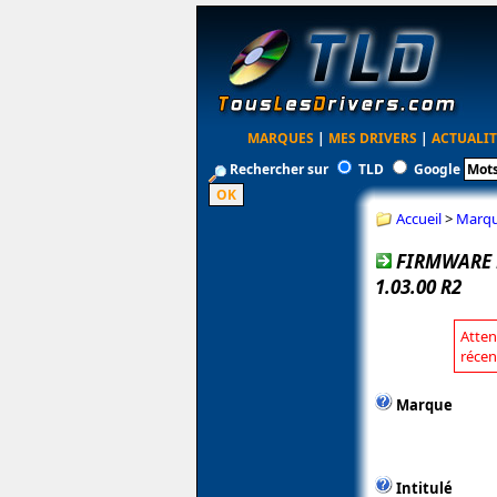
MARQUES
|
MES DRIVERS
|
ACTUALIT
Rechercher sur
TLD
Google
Accueil
>
Marq
FIRMWARE 
1.03.00 R2
Atten
récen
Marque
Intitulé