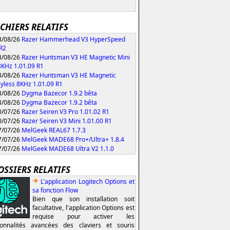
ICHIERS RELATIFS
/08/26
Razer Hammerhead V3 HyperSpeed
 R2
/08/26
Razer Huntsman V3 HE Magnetic Mini
KHz 1.01.09 R1
/08/26
Razer Huntsman V3 HE Magnetic
yless 8KHz 1.01.09 R1
/08/26
Dygma Bazecor 1.9.2 bêta
/08/26
Dygma Bazecor 1.9.2 bêta
/07/26
Razer Seiren V3 Pro 1.01.02 R1
/07/26
Razer Seiren V3 Mini 1.01.00 R1
/07/26
MelGeek REAL67 1.7.3
/07/26
MelGeek MADE68 Pro+/Ultra+ 1.8.4
/07/26
MelGeek MADE68 Ultra V2 1.1.0
OSSIERS RELATIFS
L'application Logitech Options et
sa fonction Flow
Bien que son installation soit
facultative, l'application Options est
requise pour activer les
ionnalités avancées des claviers et souris