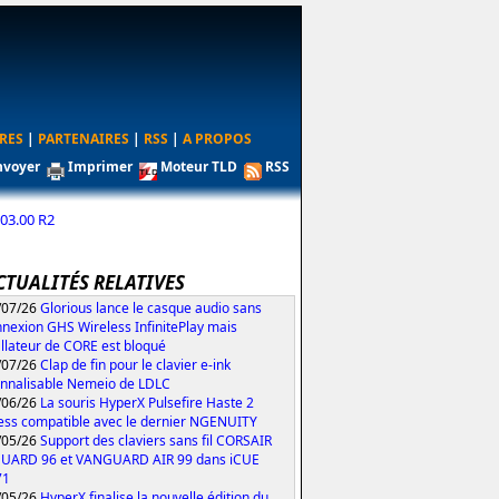
RES
|
PARTENAIRES
|
RSS
|
A PROPOS
nvoyer
Imprimer
Moteur TLD
RSS
03.00 R2
CTUALITÉS RELATIVES
/07/26
Glorious lance le casque audio sans
nexion GHS Wireless InfinitePlay mais
tallateur de CORE est bloqué
/07/26
Clap de fin pour le clavier e-ink
nnalisable Nemeio de LDLC
/06/26
La souris HyperX Pulsefire Haste 2
ess compatible avec le dernier NGENUITY
/05/26
Support des claviers sans fil CORSAIR
UARD 96 et VANGUARD AIR 99 dans iCUE
71
/05/26
HyperX finalise la nouvelle édition du