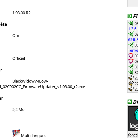
1.03.00 R2
F
03
lète
1.3.6
03
Oui
65% 8
03
Tenke
03
Officiel
03
30
r
30
27
BlackWidowV4Low-
27
d_02C902CC_FirmwareUpdater_v1.03.00_r2.exe
27
er
D
5,2 Mo
fonct
Multi-langues