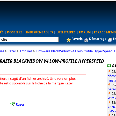
ÉS
|
DOSSIERS
|
INDISPENSABLES
|
UTILITAIRES
|
FORUM
|
ESPACE MEMB
Favoris
Démarrage
E
ues
>
Razer
>
Archives
>
Firmware BlackWidow V4 Low-Profile HyperSpeed 1.
RAZER BLACKWIDOW V4 LOW-PROFILE HYPERSPEED
A
22
décon
tion, il s'agit d'un fichier archivé. Une version plus
l'ins
te est disponible sur la fiche de la marque Razer.
20
perso
22
Wirel
13
Razer
VANG
5.45.
05