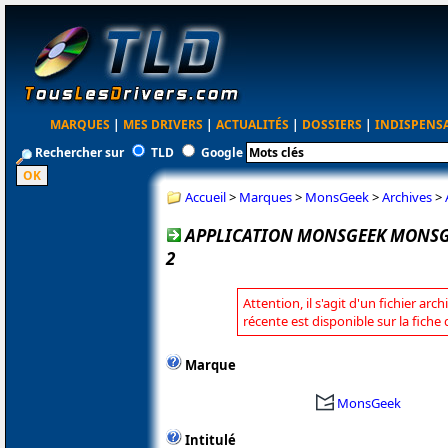
MARQUES
|
MES DRIVERS
|
ACTUALITÉS
|
DOSSIERS
|
INDISPENS
Rechercher sur
TLD
Google
Accueil
>
Marques
>
MonsGeek
>
Archives
>
APPLICATION MONSGEEK MONSGEE
2
Attention, il s'agit d'un fichier arc
récente est disponible sur la fich
Marque
MonsGeek
Intitulé