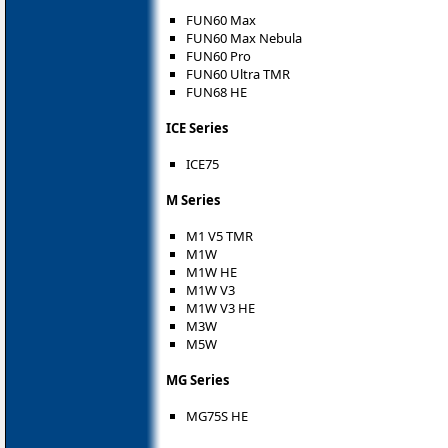
FUN60 Max
FUN60 Max Nebula
FUN60 Pro
FUN60 Ultra TMR
FUN68 HE
ICE Series
ICE75
M Series
M1 V5 TMR
M1W
M1W HE
M1W V3
M1W V3 HE
M3W
M5W
MG Series
MG75S HE