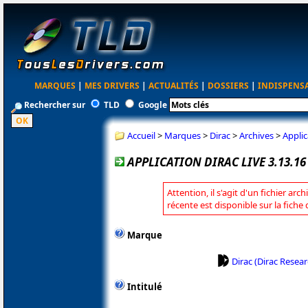
MARQUES
|
MES DRIVERS
|
ACTUALITÉS
|
DOSSIERS
|
INDISPENS
Rechercher sur
TLD
Google
Accueil
>
Marques
>
Dirac
>
Archives
>
Applic
APPLICATION DIRAC LIVE 3.13.16
Attention, il s'agit d'un fichier arc
récente est disponible sur la fiche
Marque
Dirac (Dirac Resear
Intitulé