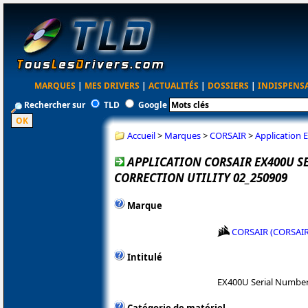
MARQUES
|
MES DRIVERS
|
ACTUALITÉS
|
DOSSIERS
|
INDISPENS
Rechercher sur
TLD
Google
Accueil
>
Marques
>
CORSAIR
>
Application 
APPLICATION CORSAIR EX400U 
CORRECTION UTILITY 02_250909
Marque
CORSAIR (CORSAI
Intitulé
EX400U Serial Number 