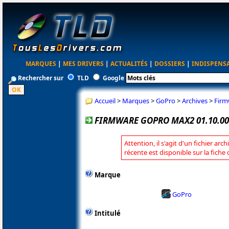
MARQUES
|
MES DRIVERS
|
ACTUALITÉS
|
DOSSIERS
|
INDISPENS
Rechercher sur
TLD
Google
Accueil
>
Marques
>
GoPro
>
Archives
>
Firm
FIRMWARE GOPRO MAX2 01.10.00
Attention, il s'agit d'un fichier arc
récente est disponible sur la fich
Marque
GoPro
Intitulé