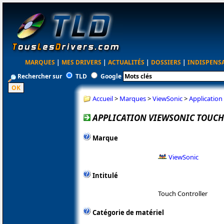
MARQUES
|
MES DRIVERS
|
ACTUALITÉS
|
DOSSIERS
|
INDISPENS
Rechercher sur
TLD
Google
Accueil
>
Marques
>
ViewSonic
>
Application 
APPLICATION VIEWSONIC TOUCH 
Marque
ViewSonic
Intitulé
Touch Controller
Catégorie de matériel