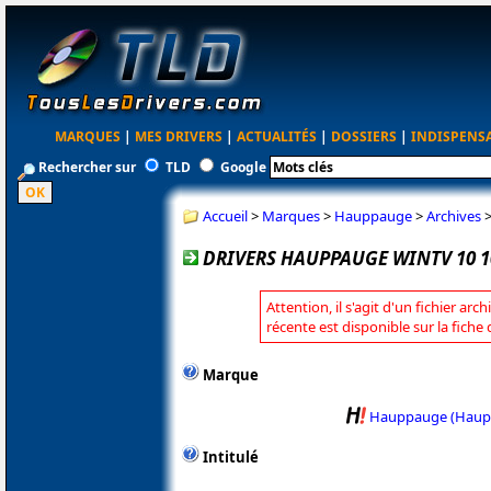
MARQUES
|
MES DRIVERS
|
ACTUALITÉS
|
DOSSIERS
|
INDISPENS
Rechercher sur
TLD
Google
Accueil
>
Marques
>
Hauppauge
>
Archives
DRIVERS HAUPPAUGE WINTV 10 1
Attention, il s'agit d'un fichier arc
récente est disponible sur la fic
Marque
Hauppauge (Haup
Intitulé