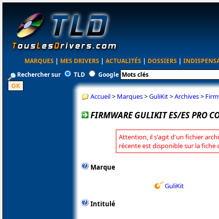
MARQUES
|
MES DRIVERS
|
ACTUALITÉS
|
DOSSIERS
|
INDISPENS
Rechercher sur
TLD
Google
Accueil
>
Marques
>
GuliKit
>
Archives
>
Firm
FIRMWARE GULIKIT ES/ES PRO C
Attention, il s'agit d'un fichier arc
récente est disponible sur la fiche 
Marque
GuliKit
Intitulé