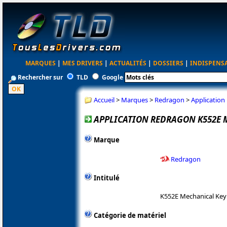
MARQUES
|
MES DRIVERS
|
ACTUALITÉS
|
DOSSIERS
|
INDISPENS
Rechercher sur
TLD
Google
Accueil
>
Marques
>
Redragon
>
Application
APPLICATION REDRAGON K552E 
Marque
Redragon
Intitulé
K552E Mechanical Ke
Catégorie de matériel