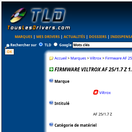
MARQUES
|
MES DRIVERS
|
ACTUALITÉS
|
DOSSIERS
|
INDISPENS
Rechercher sur
TLD
Google
Accueil
>
Marques
>
Viltrox
>
Firmware AF 25/
FIRMWARE VILTROX AF 25/1.7 Z 1.
Marque
Viltrox
Intitulé
AF 25/1.7 Z
Catégorie de matériel