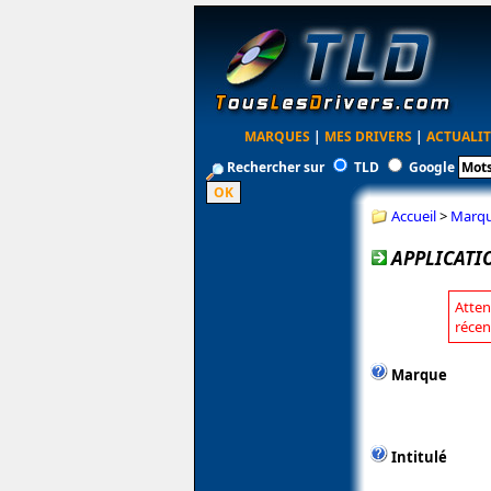
MARQUES
|
MES DRIVERS
|
ACTUALIT
Rechercher sur
TLD
Google
Accueil
>
Marq
APPLICATIO
Atten
récen
Marque
Intitulé