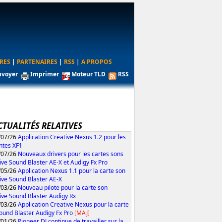
RES
|
PARTENAIRES
|
RSS
|
A PROPOS
nvoyer
Imprimer
Moteur TLD
RSS
CTUALITÉS RELATIVES
/07/26
Application Creative Nexus 1.2 pour les
ntes XF1
/07/26
Nouveaux drivers pour les cartes sons
ive Sound Blaster AE-X et Audigy Fx Pro
/05/26
Application Nexus 1.1 pour la carte son
ive Sound Blaster AE-X
/03/26
Nouveau pilote pour la carte son
ive Sound Blaster Audigy Rx
/03/26
Application Creative Nexus pour la carte
ound Blaster Audigy Fx Pro
[MAJ]
/01/26
Pioneer DJ continue de travailler sur la