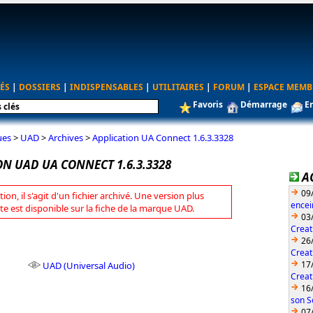
ÉS
|
DOSSIERS
|
INDISPENSABLES
|
UTILITAIRES
|
FORUM
|
ESPACE MEMB
Favoris
Démarrage
E
ues
>
UAD
>
Archives
>
Application UA Connect 1.6.3.3328
N UAD UA CONNECT 1.6.3.3328
A
09
tion, il s'agit d'un fichier archivé. Une version plus
encei
te est disponible sur la fiche de la marque UAD.
03
Creat
26
Creat
17
UAD (Universal Audio)
Creat
16
son S
07