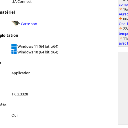
UA Connect
compa
16
matériel
Aurac
06
Carte son
OneLi
22
temp
ploitation
11
avec 
Windows 11 (64 bit, x64)
Windows 10 (64 bit, x64)
r
Application
1.6.3.3328
lète
Oui