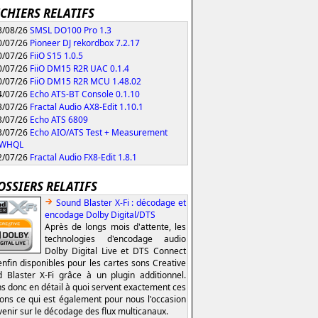
ICHIERS RELATIFS
/08/26
SMSL DO100 Pro 1.3
/07/26
Pioneer DJ rekordbox 7.2.17
/07/26
FiiO S15 1.0.5
/07/26
FiiO DM15 R2R UAC 0.1.4
/07/26
FiiO DM15 R2R MCU 1.48.02
/07/26
Echo ATS-BT Console 0.1.10
/07/26
Fractal Audio AX8-Edit 1.10.1
/07/26
Echo ATS 6809
/07/26
Echo AIO/ATS Test + Measurement
0 WHQL
/07/26
Fractal Audio FX8-Edit 1.8.1
OSSIERS RELATIFS
Sound Blaster X-Fi : décodage et
encodage Dolby Digital/DTS
Après de longs mois d'attente, les
technologies d'encodage audio
Dolby Digital Live et DTS Connect
enfin disponibles pour les cartes sons Creative
 Blaster X-Fi grâce à un plugin additionnel.
s donc en détail à quoi servent exactement ces
ions ce qui est également pour nous l'occasion
venir sur le décodage des flux multicanaux.