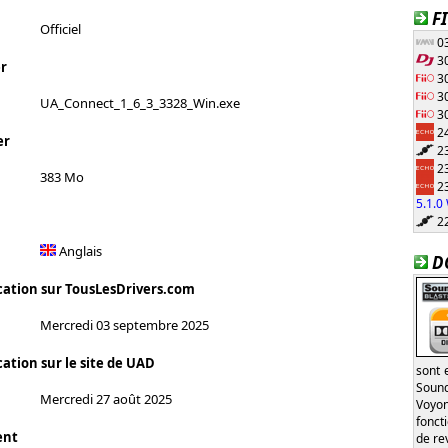
F
Officiel
03
30
r
30
30
UA_Connect_1_6_3_3328_Win.exe
30
24
er
23
23
383 Mo
23
5.1.
22
Anglais
D
cation sur TousLesDrivers.com
Mercredi 03 septembre 2025
ation sur le site de UAD
sont 
Sound
Mercredi 27 août 2025
Voyon
fonct
ent
de re