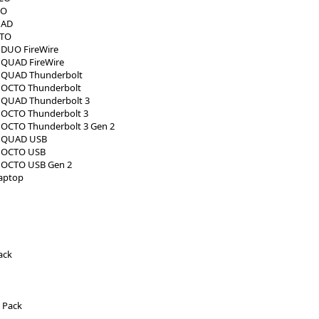
UO
UAD
CTO
e DUO FireWire
e QUAD FireWire
te QUAD Thunderbolt
e OCTO Thunderbolt
e QUAD Thunderbolt 3
e OCTO Thunderbolt 3
e OCTO Thunderbolt 3 Gen 2
te QUAD USB
e OCTO USB
e OCTO USB Gen 2
aptop
ack
o Pack