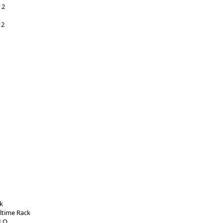
 2
 2
k
ltime Rack
OLO