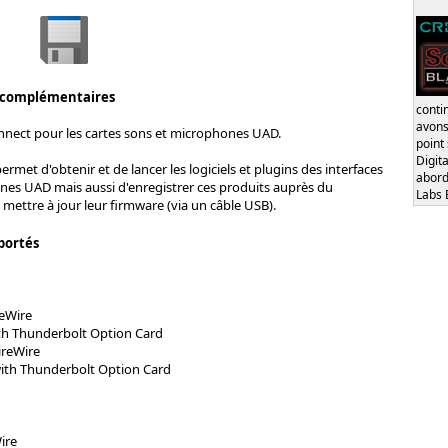
 complémentaires
conti
avons
nnect pour les cartes sons et microphones UAD.
point
Digita
ermet d'obtenir et de lancer les logiciels et plugins des interfaces
abord
nes UAD mais aussi d'enregistrer ces produits auprès du
Labs 
 mettre à jour leur firmware (via un câble USB).
portés
eWire
th Thunderbolt Option Card
ireWire
ith Thunderbolt Option Card
ire