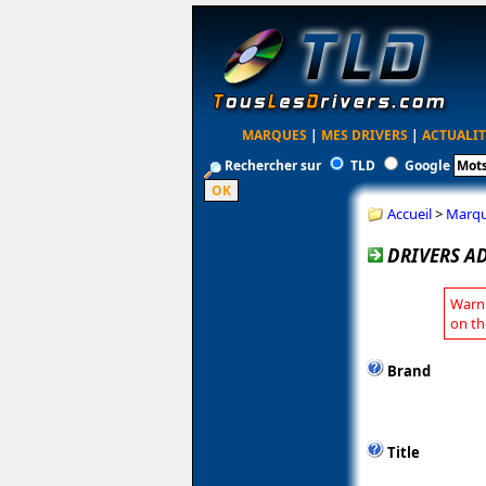
MARQUES
|
MES DRIVERS
|
ACTUALIT
Rechercher sur
TLD
Google
Accueil
>
Marq
DRIVERS AD
Warni
on th
Brand
Title