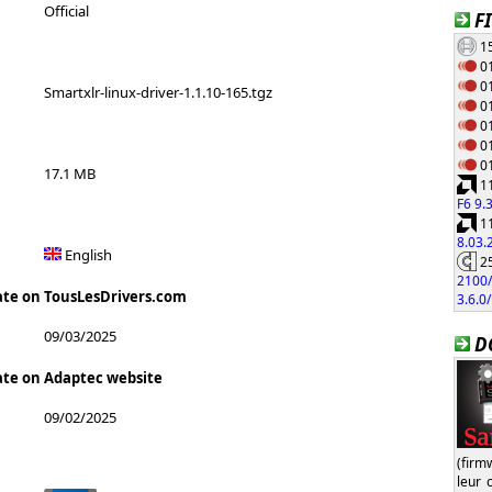
Official
F
15
01
01
Smartxlr-linux-driver-1.1.10-165.tgz
01
01
01
01
17.1 MB
11
F6 9.
11
8.03
English
25
2100/
ate on TousLesDrivers.com
3.6.0
09/03/2025
D
ate on Adaptec website
09/02/2025
(firm
leur 