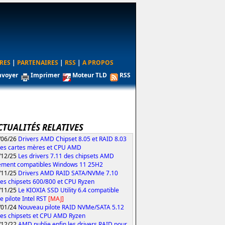
RES
|
PARTENAIRES
|
RSS
|
A PROPOS
nvoyer
Imprimer
Moteur TLD
RSS
CTUALITÉS RELATIVES
/06/26
Drivers AMD Chipset 8.05 et RAID 8.03
les cartes mères et CPU AMD
/12/25
Les drivers 7.11 des chipsets AMD
ement compatibles Windows 11 25H2
/11/25
Drivers AMD RAID SATA/NVMe 7.10
les chipsets 600/800 et CPU Ryzen
/11/25
Le KIOXIA SSD Utility 6.4 compatible
e pilote Intel RST
[MAJ]
/01/24
Nouveau pilote RAID NVMe/SATA 5.12
les chipsets et CPU AMD Ryzen
/12/22
AMD publie enfin les drivers RAID pour