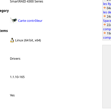
SmartRAID 4300 Series
les R
04
egory
les d
24
Carte contrôleur
Space
22
compa
stems
19
compa
Linux (64 bit, x64)
Drivers
1.1.10-165
Yes