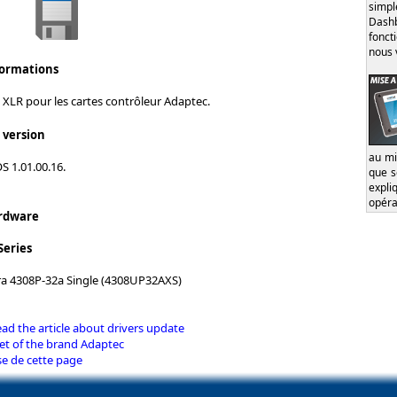
simp
Dash
fonct
nous 
formations
XLR pour les cartes contrôleur Adaptec.
s version
au mi
S 1.01.00.16.
que s
expl
opéra
rdware
Series
a 4308P-32a Single (4308UP32AXS)
d the article about drivers update
et of the brand Adaptec
se de cette page