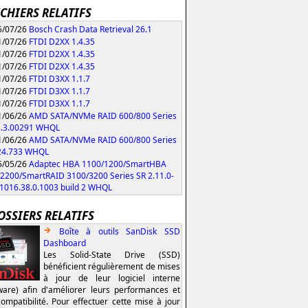
ICHIERS RELATIFS
/07/26
Bosch Crash Data Retrieval 26.1
/07/26
FTDI D2XX 1.4.35
/07/26
FTDI D2XX 1.4.35
/07/26
FTDI D2XX 1.4.35
/07/26
FTDI D3XX 1.1.7
/07/26
FTDI D3XX 1.1.7
/07/26
FTDI D3XX 1.1.7
/06/26
AMD SATA/NVMe RAID 600/800 Series
3.3.00291 WHQL
/06/26
AMD SATA/NVMe RAID 600/800 Series
.24.733 WHQL
/05/26
Adaptec HBA 1100/1200/SmartHBA
2200/SmartRAID 3100/3200 Series SR 2.11.0-
/1016.38.0.1003 build 2 WHQL
OSSIERS RELATIFS
Boîte à outils SanDisk SSD
Dashboard
Les Solid-State Drive (SSD)
bénéficient régulièrement de mises
à jour de leur logiciel interne
ware) afin d'améliorer leurs performances et
compatibilité. Pour effectuer cette mise à jour