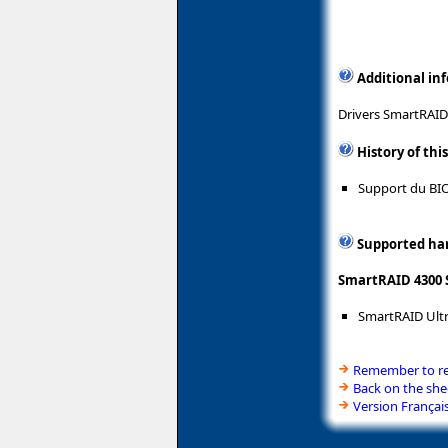
Additional in
Drivers SmartRAID 
History of thi
Support du BIO
Supported ha
SmartRAID 4300 
SmartRAID Ultr
Remember to rea
Back on the she
Version Françai