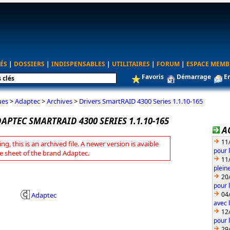
ÉS
|
DOSSIERS
|
INDISPENSABLES
|
UTILITAIRES
|
FORUM
|
ESPACE MEMB
Favoris
Démarrage
E
ues
>
Adaptec
>
Archives
>
Drivers SmartRAID 4300 Series 1.1.10-165
APTEC SMARTRAID 4300 SERIES 1.1.10-165
A
11
ng, this is an archived file. A newer version is avaible
pour 
e sheet of the brand Adaptec.
11
plein
20
pour 
04
Adaptec
avec l
12
pour 
29