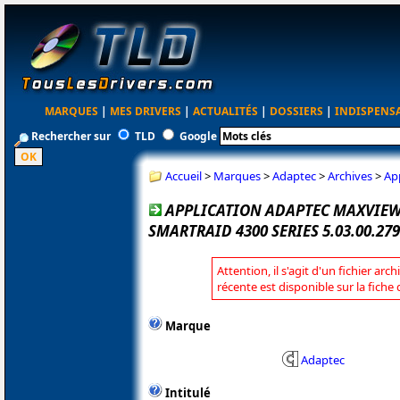
MARQUES
|
MES DRIVERS
|
ACTUALITÉS
|
DOSSIERS
|
INDISPENS
Rechercher sur
TLD
Google
Accueil
>
Marques
>
Adaptec
>
Archives
>
Ap
APPLICATION ADAPTEC MAXVIE
SMARTRAID 4300 SERIES 5.03.00.27
Attention, il s'agit d'un fichier arc
récente est disponible sur la fich
Marque
Adaptec
Intitulé