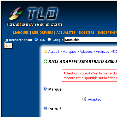
MARQUES
|
MES DRIVERS
|
ACTUALITÉS
|
DOSSIERS
|
INDISPENS
Rechercher sur
TLD
Google
Accueil
>
Marques
>
Adaptec
>
Archives
>
BI
BIOS ADAPTEC SMARTRAID 4300 SE
Attention, il s'agit d'un fichier arc
récente est disponible sur la fich
Marque
Adaptec
Intitulé