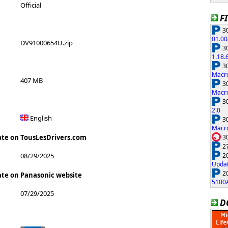
Official
F
30
01.00
DV91000654U.zip
30
1.18.
30
Macro
407 MB
30
Macro
30
2.0
English
30
Macro
30
ate on TousLesDrivers.com
27
20
08/29/2025
Updat
20
ate on Panasonic website
5100
07/29/2025
D