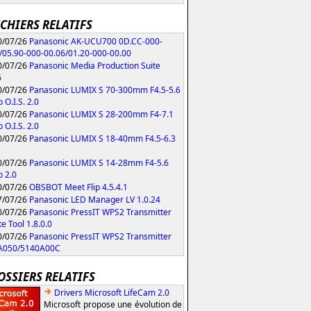
ICHIERS RELATIFS
/07/26
Panasonic AK-UCU700 0D.CC-000-
/05.90-000-00.06/01.20-000-00.00
/07/26
Panasonic Media Production Suite
6
/07/26
Panasonic LUMIX S 70-300mm F4.5-5.6
 O.I.S. 2.0
/07/26
Panasonic LUMIX S 28-200mm F4-7.1
 O.I.S. 2.0
/07/26
Panasonic LUMIX S 18-40mm F4.5-6.3
/07/26
Panasonic LUMIX S 14-28mm F4-5.6
 2.0
/07/26
OBSBOT Meet Flip 4.5.4.1
/07/26
Panasonic LED Manager LV 1.0.24
/07/26
Panasonic PressIT WPS2 Transmitter
e Tool 1.8.0.0
/07/26
Panasonic PressIT WPS2 Transmitter
A050/5140A00C
OSSIERS RELATIFS
Drivers Microsoft LifeCam 2.0
Microsoft propose une évolution de