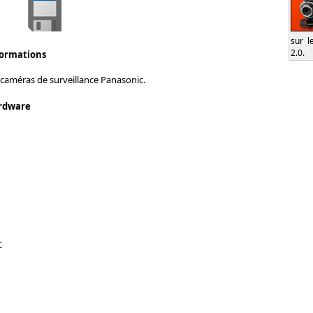
sur l
2.0.
formations
 caméras de surveillance Panasonic.
rdware
C