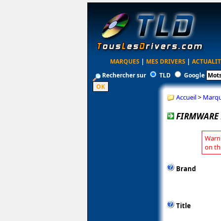
MARQUES
|
MES DRIVERS
|
ACTUALIT
Rechercher sur
TLD
Google
Accueil
>
Marq
FIRMWARE 
Warni
on th
Brand
Title