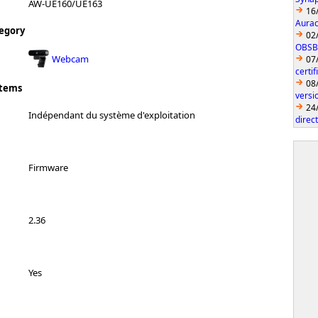
AW-UE160/UE163
16
Aurac
egory
02
OBSBO
Webcam
07
certi
08
stems
vers
24
Indépendant du système d'exploitation
direc
Firmware
2.36
Yes