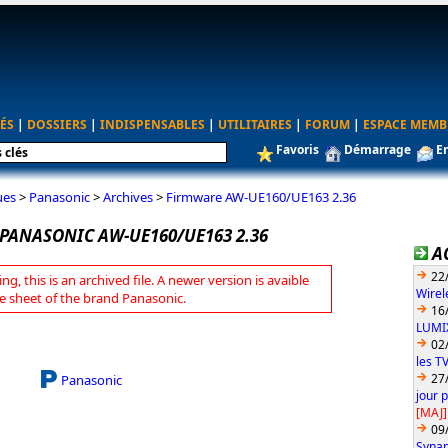
ÉS
|
DOSSIERS
|
INDISPENSABLES
|
UTILITAIRES
|
FORUM
|
ESPACE MEMB
Favoris
Démarrage
E
ues
>
Panasonic
>
Archives
>
Firmware AW-UE160/UE163 2.36
PANASONIC AW-UE160/UE163 2.36
A
22
ng, this is an archived file. A newer version is avaible
Wirel
e sheet of the brand Panasonic.
16
LUMIX
02
les T
27
Panasonic
jour 
[MAJ]
09
Synap