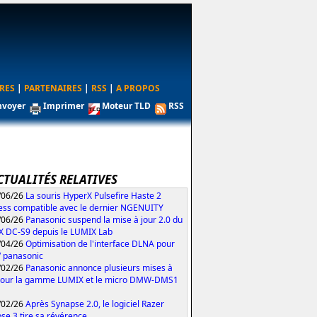
RES
|
PARTENAIRES
|
RSS
|
A PROPOS
nvoyer
Imprimer
Moteur TLD
RSS
CTUALITÉS RELATIVES
/06/26
La souris HyperX Pulsefire Haste 2
ess compatible avec le dernier NGENUITY
/06/26
Panasonic suspend la mise à jour 2.0 du
 DC-S9 depuis le LUMIX Lab
/04/26
Optimisation de l'interface DLNA pour
V panasonic
/02/26
Panasonic annonce plusieurs mises à
pour la gamme LUMIX et le micro DMW-DMS1
/02/26
Après Synapse 2.0, le logiciel Razer
se 3 tire sa révérence