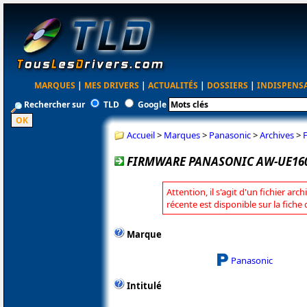
MARQUES
|
MES DRIVERS
|
ACTUALITÉS
|
DOSSIERS
|
INDISPENS
Rechercher sur
TLD
Google
Accueil
>
Marques
>
Panasonic
>
Archives
>
FIRMWARE PANASONIC AW-UE160
Attention, il s'agit d'un fichier arc
récente est disponible sur la fich
Marque
Panasonic
Intitulé