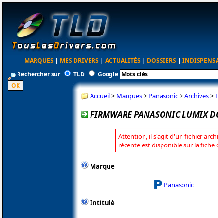
MARQUES
|
MES DRIVERS
|
ACTUALITÉS
|
DOSSIERS
|
INDISPENS
Rechercher sur
TLD
Google
Accueil
>
Marques
>
Panasonic
>
Archives
>
FIRMWARE PANASONIC LUMIX DC-
Attention, il s'agit d'un fichier arc
récente est disponible sur la fich
Marque
Panasonic
Intitulé