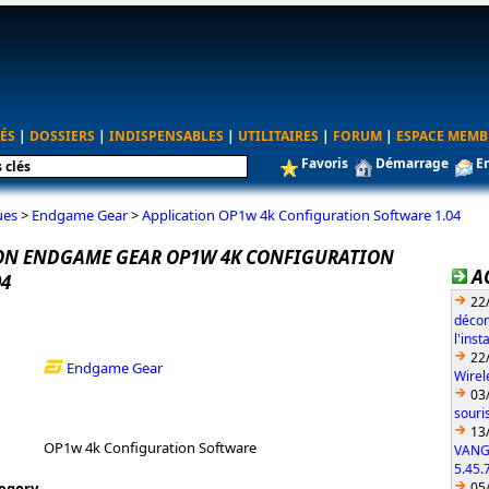
ÉS
|
DOSSIERS
|
INDISPENSABLES
|
UTILITAIRES
|
FORUM
|
ESPACE MEMB
Favoris
Démarrage
E
ues
>
Endgame Gear
>
Application OP1w 4k Configuration Software 1.04
ON ENDGAME GEAR OP1W 4K CONFIGURATION
A
04
22
décon
l'ins
22
Endgame Gear
Wirel
03
souri
13
OP1w 4k Configuration Software
VANG
5.45.
05