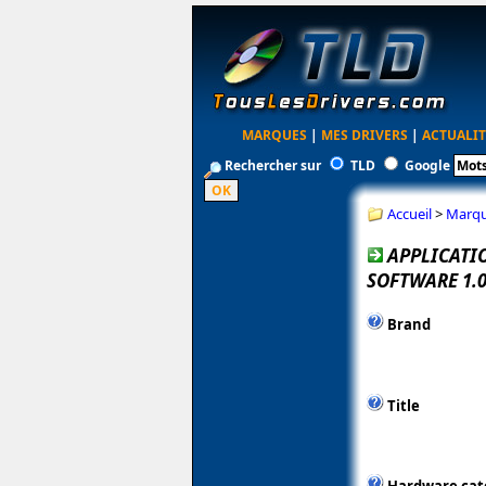
MARQUES
|
MES DRIVERS
|
ACTUALIT
Rechercher sur
TLD
Google
Accueil
>
Marq
APPLICATI
SOFTWARE 1.
Brand
Title