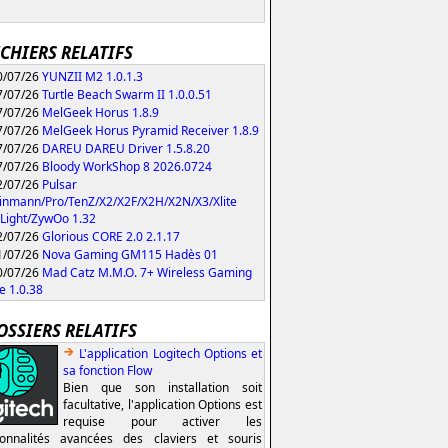
ICHIERS RELATIFS
/07/26
YUNZII M2 1.0.1.3
/07/26
Turtle Beach Swarm II 1.0.0.51
/07/26
MelGeek Horus 1.8.9
/07/26
MelGeek Horus Pyramid Receiver 1.8.9
/07/26
DAREU DAREU Driver 1.5.8.20
/07/26
Bloody WorkShop 8 2026.0724
/07/26
Pulsar
inmann/Pro/TenZ/X2/X2F/X2H/X2N/X3/Xlite
Light/ZywOo 1.32
/07/26
Glorious CORE 2.0 2.1.17
/07/26
Nova Gaming GM115 Hadès 01
/07/26
Mad Catz M.M.O. 7+ Wireless Gaming
 1.0.38
OSSIERS RELATIFS
L'application Logitech Options et
sa fonction Flow
Bien que son installation soit
facultative, l'application Options est
requise pour activer les
ionnalités avancées des claviers et souris