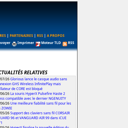
RES
|
PARTENAIRES
|
RSS
|
A PROPOS
nvoyer
Imprimer
Moteur TLD
RSS
CTUALITÉS RELATIVES
/07/26
Glorious lance le casque audio sans
nexion GHS Wireless InfinitePlay mais
tallateur de CORE est bloqué
/06/26
La souris HyperX Pulsefire Haste 2
ess compatible avec le dernier NGENUITY
/06/26
Une meilleure fiabilité sans fil pour les
s ZOWIE
/05/26
Support des claviers sans fil CORSAIR
UARD 96 et VANGUARD AIR 99 dans iCUE
71
/05/26
HyperX finalise la nouvelle édition du