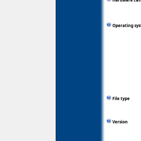
Hardware cat
Operating sy
File type
Version