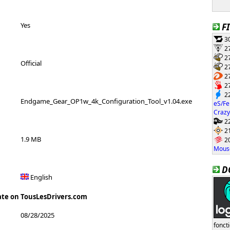
Yes
F
30
27
27
Official
27
27
27
22
Endgame_Gear_OP1w_4k_Configuration_Tool_v1.04.exe
eS/Fe
Crazy
22
21
1.9 MB
20
Mouse
D
English
ate on TousLesDrivers.com
08/28/2025
fonct