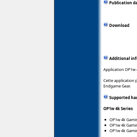
Publication d
Download
Additional in
Application OP1w 
Cette application 
Endgame Gear.
Supported ha
OP1w 4k Series
OP1w 4k Gamin
OP1w 4k Gamin
OP1w 4k Gamin