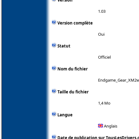
1.03
Version complète
Oui
Statut
Officiel
Nom du fichier
Endgame_Gear_XM2w_
Taille du fichier
1,4 Mo
Langue
Anglais
Date de publication sur TousLesDrivers