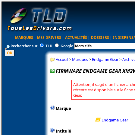
MARQUES
|
MES DRIVERS
|
ACTUALITÉS
|
DOSSIERS
|
INDISPENS
Rechercher sur
TLD
Google
Accueil
>
Marques
>
Endgame Gear
>
Archiv
FIRMWARE ENDGAME GEAR XM2W 
Attention, il s'agit d'un fichier arc
récente est disponible sur la fic
Gear.
Marque
Endgame Gear
Intitulé