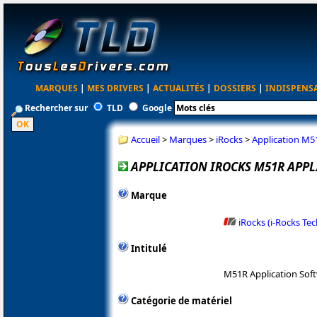
MARQUES
|
MES DRIVERS
|
ACTUALITÉS
|
DOSSIERS
|
INDISPENS
Rechercher sur
TLD
Google
Accueil
>
Marques
>
iRocks
>
Application M51
APPLICATION IROCKS M51R APPL
Marque
iRocks (i-Rocks Te
Intitulé
M51R Application Sof
Catégorie de matériel