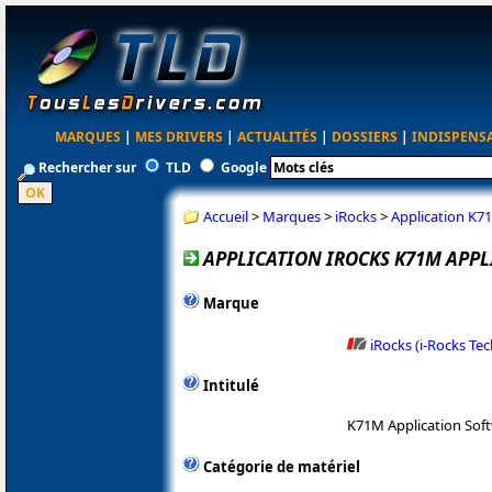
MARQUES
|
MES DRIVERS
|
ACTUALITÉS
|
DOSSIERS
|
INDISPENS
Rechercher sur
TLD
Google
Accueil
>
Marques
>
iRocks
>
Application K7
APPLICATION IROCKS K71M APPL
Marque
iRocks (i-Rocks Te
Intitulé
K71M Application Sof
Catégorie de matériel