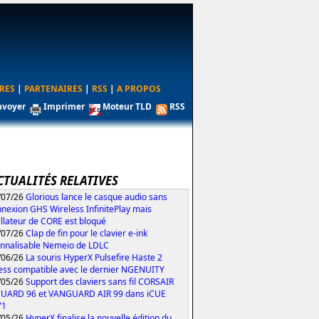
RES
|
PARTENAIRES
|
RSS
|
A PROPOS
nvoyer
Imprimer
Moteur TLD
RSS
CTUALITÉS RELATIVES
/07/26
Glorious lance le casque audio sans
nexion GHS Wireless InfinitePlay mais
tallateur de CORE est bloqué
/07/26
Clap de fin pour le clavier e-ink
nnalisable Nemeio de LDLC
/06/26
La souris HyperX Pulsefire Haste 2
ess compatible avec le dernier NGENUITY
/05/26
Support des claviers sans fil CORSAIR
UARD 96 et VANGUARD AIR 99 dans iCUE
71
/05/26
HyperX finalise la nouvelle édition du