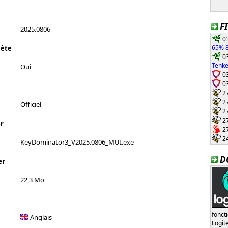
F
2025.0806
03
65% 8
lète
03
Tenke
Oui
03
03
27
27
Officiel
27
27
r
27
24
KeyDominator3_V2025.0806_MUI.exe
D
er
22,3 Mo
fonct
Anglais
Logi