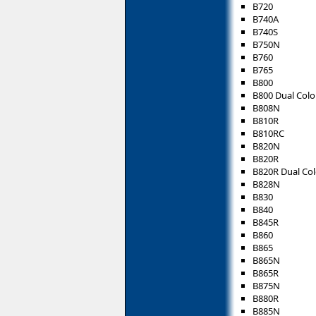
B720
B740A
B740S
B750N
B760
B765
B800
B800 Dual Colo
B808N
B810R
B810RC
B820N
B820R
B820R Dual Col
B828N
B830
B840
B845R
B860
B865
B865N
B865R
B875N
B880R
B885N