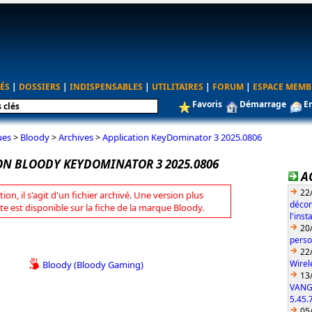
ÉS
|
DOSSIERS
|
INDISPENSABLES
|
UTILITAIRES
|
FORUM
|
ESPACE MEMB
Favoris
Démarrage
E
ues
>
Bloody
>
Archives
>
Application KeyDominator 3 2025.0806
ON BLOODY KEYDOMINATOR 3 2025.0806
A
22
tion, il s'agit d'un fichier archivé. Une version plus
décon
te est disponible sur la fiche de la marque Bloody.
l'ins
20
perso
22
Wirel
Bloody (Bloody Gaming)
13
VANG
5.45.
05