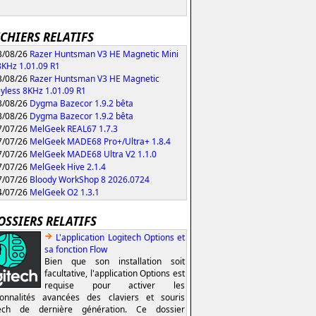
ICHIERS RELATIFS
/08/26
Razer Huntsman V3 HE Magnetic Mini
KHz 1.01.09 R1
/08/26
Razer Huntsman V3 HE Magnetic
yless 8KHz 1.01.09 R1
/08/26
Dygma Bazecor 1.9.2 bêta
/08/26
Dygma Bazecor 1.9.2 bêta
/07/26
MelGeek REAL67 1.7.3
/07/26
MelGeek MADE68 Pro+/Ultra+ 1.8.4
/07/26
MelGeek MADE68 Ultra V2 1.1.0
/07/26
MelGeek Hive 2.1.4
/07/26
Bloody WorkShop 8 2026.0724
/07/26
MelGeek O2 1.3.1
OSSIERS RELATIFS
L'application Logitech Options et
sa fonction Flow
Bien que son installation soit
facultative, l'application Options est
requise pour activer les
ionnalités avancées des claviers et souris
tech de dernière génération. Ce dossier