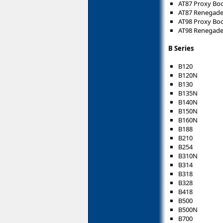
AT87 Proxy B
AT87 Renegad
AT98 Proxy B
AT98 Renegad
B Series
B120
B120N
B130
B135N
B140N
B150N
B160N
B188
B210
B254
B310N
B314
B318
B328
B418
B500
B500N
B700