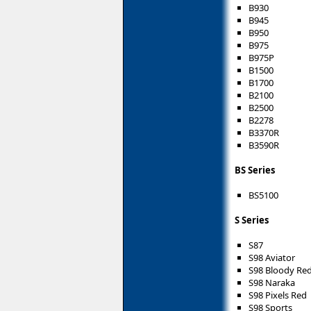
B930
B945
B950
B975
B975P
B1500
B1700
B2100
B2500
B2278
B3370R
B3590R
BS Series
BS5100
S Series
S87
S98 Aviator
S98 Bloody Re
S98 Naraka
S98 Pixels Red
S98 Sports