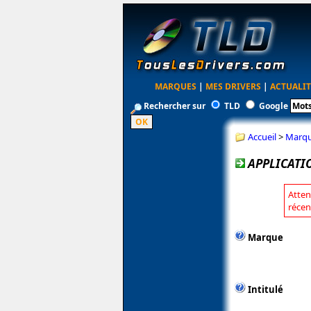
MARQUES
|
MES DRIVERS
|
ACTUALIT
Rechercher sur
TLD
Google
Accueil
>
Marq
APPLICATI
Atten
récen
Marque
Intitulé