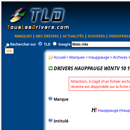
MARQUES
|
MES DRIVERS
|
ACTUALITÉS
|
DOSSIERS
|
INDISPENS
Rechercher sur
TLD
Google
Accueil
>
Marques
>
Hauppauge
>
Archives
DRIVERS HAUPPAUGE WINTV 10 1
Attention, il s'agit d'un fichier arc
récente est disponible sur la fic
Marque
Hauppauge (Haup
Intitulé