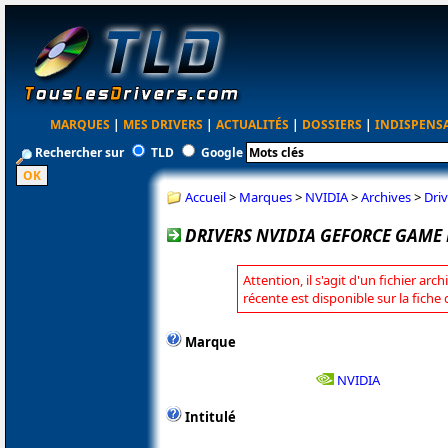
MARQUES
|
MES DRIVERS
|
ACTUALITÉS
|
DOSSIERS
|
INDISPENS
Rechercher sur
TLD
Google
Accueil
>
Marques
>
NVIDIA
>
Archives
>
Dri
DRIVERS NVIDIA GEFORCE GAME 
Attention, il s'agit d'un fichier arc
récente est disponible sur la fiche
Marque
NVIDIA
Intitulé