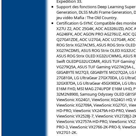
Expedition 33.
Support des fonctions Deep Learning Super
Generation, DLSS Multi Frame Generation, D
jeu vidéo Mafia : The Old Country.
Certification G-SYNC Compatible des monite
X27U Z2, AOC 25G4K, AOC AG326UZD, AOC
AG246FK, AOC AGON PRO AG276UZ, AOC Q2
Q27G41ZDE, AOC U27G4, AOC U27G4R, AOC
ROG Strix XG27ACMS, ASUS ROG Strix OLE
XG27ACDMS, ASUS ROG Strix OLED XG32UC
ASUS ROG Strix OLED XG32UCWMG, ASUS R
Swift OLEDPG32UCDMR, ASUS TUF Gaming
VG279Q5A, ASUS TUF Gaming VG27AQ5A-L,
GIGABYTE M27Q3, GIGABYTE MO27Q2A, LG Ul
27G810A, LG UltraGear 27GX70DA, LG Ultra
32GX87DA, LG UltraGear 45GX90DA, LG Ul
E16M FHD, MSI MAG 274UPDF E16M UHD, Phil
32M2N8900, Samsung Odyssey OLED G81SF, 
ViewSonic XG24G1, ViewSonic XG24G1-HD, V
ViewSonic XG2709A, ViewSonic XG27G1, Vie
HD-PRO, ViewSonic VX2479A-HD-PRO, ViewSo
ViewSonic VX2528J-7, ViewSonic VX2728J2-2K
ViewSonic VX2757A-HD-PRO, ViewSonic VX27
PRO-3, ViewSonic VX2766-2K-PRO-9, ViewSo
VX27G1-2K.