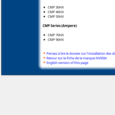
CMP 30HX
CMP 40HX
CMP 50HX
CMP Series (Ampere)
CMP 70HX
CMP 90HX
Pensez à lire le dossier sur l'installation des d
Retour sur la fiche de la marque NVIDIA
English version of this page