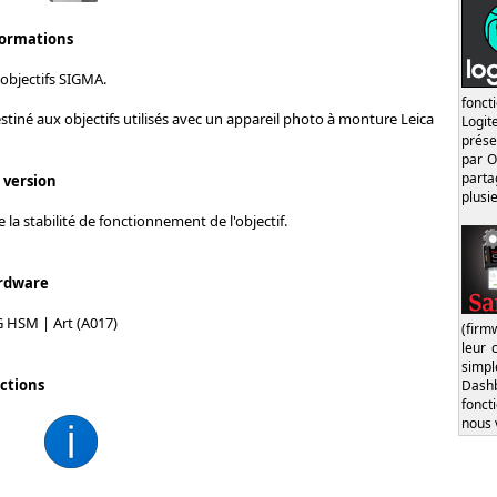
formations
objectifs SIGMA.
fonct
stiné aux objectifs utilisés avec un appareil photo à monture Leica
Logi
prése
par O
part
s version
plusi
 la stabilité de fonctionnement de l'objectif.
rdware
 HSM | Art (A017)
(firm
leur 
simp
ctions
Dash
fonct
nous 