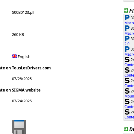
F
S00B0123.plf
30
Macro
30
Macro
260 KB
30
2.0
30
Macro
English
24
Conte
ate on TousLesDrivers.com
24
Conte
07/28/2025
24
Conte
ate on SIGMA website
24
Moun
07/24/2025
24
Conte
24
Conte
D