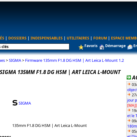
ÉS
|
DOSSIERS
|
INDISPENSABLES
|
UTILITAIRES
|
FORUM
|
ESPACE MEMB
Favoris
Démarrage
E
ues
>
SIGMA
>
Firmware 135mm F1.8 DG HSM | Art Leica L-Mount 1.2
SIGMA 135MM F1.8 DG HSM | ART LEICA L-MOUNT
A
03
objec
27
jour 
SIGMA
[MAJ]
19
et le
09
135mm F1.8 DG HSM | Art Leica L-Mount
180mm
05
et l'