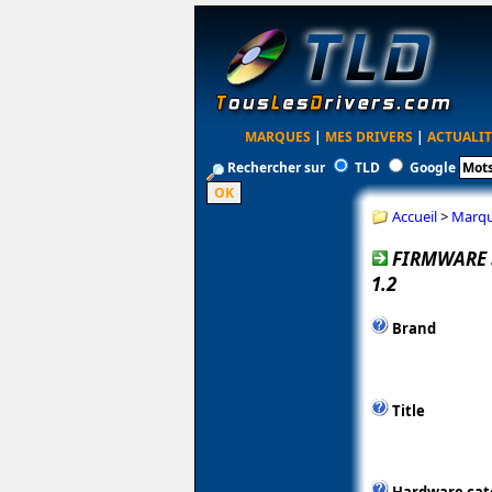
MARQUES
|
MES DRIVERS
|
ACTUALIT
Rechercher sur
TLD
Google
Accueil
>
Marq
FIRMWARE 
1.2
Brand
Title