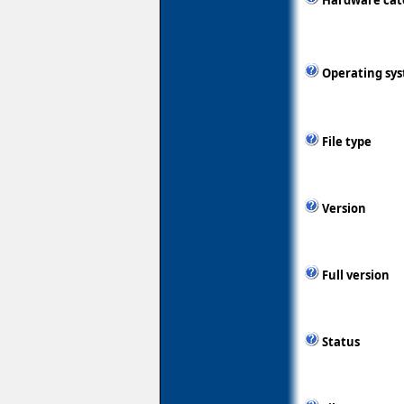
Hardware cat
Operating sy
File type
Version
Full version
Status