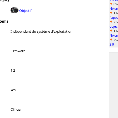
egory
09
Nikon
Objectif
11
l'app
stems
25
object
11
Indépendant du système d'exploitation
Nikon
29
Z 9
Firmware
1.2
Yes
Official