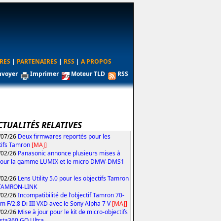
RES
|
PARTENAIRES
|
RSS
|
A PROPOS
nvoyer
Imprimer
Moteur TLD
RSS
CTUALITÉS RELATIVES
/07/26
Deux firmwares reportés pour les
tifs Tamron
[MAJ]
/02/26
Panasonic annonce plusieurs mises à
pour la gamme LUMIX et le micro DMW-DMS1
/02/26
Lens Utility 5.0 pour les objectifs Tamron
 TAMRON-LINK
/02/26
Incompatibilité de l'objectif Tamron 70-
 F/2.8 Di III VXD avec le Sony Alpha 7 V
[MAJ]
/02/26
Mise à jour pour le kit de micro-objectifs
Insta360 GO Ultra