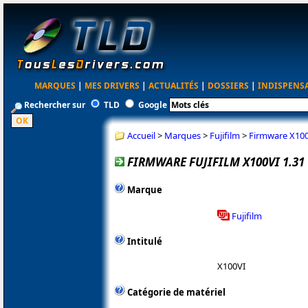
MARQUES
|
MES DRIVERS
|
ACTUALITÉS
|
DOSSIERS
|
INDISPENS
Rechercher sur
TLD
Google
Accueil
>
Marques
>
Fujifilm
>
Firmware X100
FIRMWARE FUJIFILM X100VI 1.31
Marque
Fujifilm
Intitulé
X100VI
Catégorie de matériel