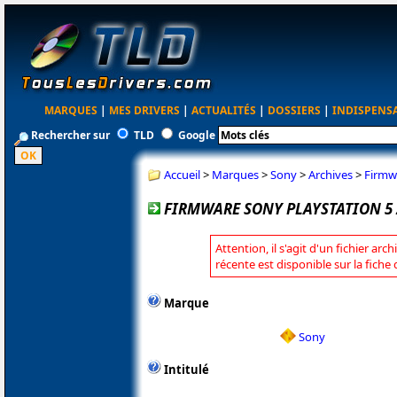
MARQUES
|
MES DRIVERS
|
ACTUALITÉS
|
DOSSIERS
|
INDISPENS
Rechercher sur
TLD
Google
Accueil
>
Marques
>
Sony
>
Archives
>
Firmwa
FIRMWARE SONY PLAYSTATION 5 2
Attention, il s'agit d'un fichier arc
récente est disponible sur la fiche
Marque
Sony
Intitulé