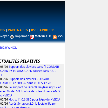
RES
|
PARTENAIRES
|
RSS
|
A PROPOS
nvoyer
Imprimer
Moteur TLD
RSS
18662.0 WHQL
CTUALITÉS RELATIVES
/05/26
Support des claviers sans fil CORSAIR
UARD 96 et VANGUARD AIR 99 dans iCUE
71
/03/26
Support des claviers CORSAIR
ARD 96 et PRO 96 dans iCUE 5.42.70
/03/26
Le support de DirectX Raytracing 1.2 et
ader Model 6.9 finalisé dans les drivers AMD,
 et NVIDIA
/02/26
Hotfix 11.0.6.386 pour l'App de NVIDIA
/02/26
Après Synapse 2.0, le logiciel Razer
se 3 tire sa révérence