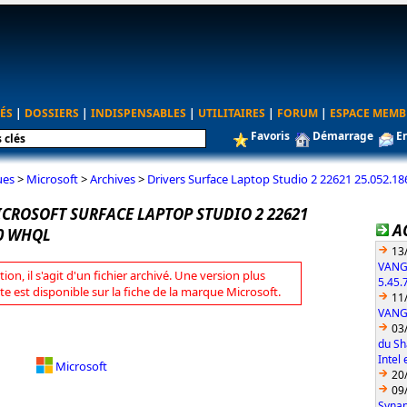
ÉS
|
DOSSIERS
|
INDISPENSABLES
|
UTILITAIRES
|
FORUM
|
ESPACE MEMB
Favoris
Démarrage
E
ues
>
Microsoft
>
Archives
>
Drivers Surface Laptop Studio 2 22621 25.052.
ICROSOFT SURFACE LAPTOP STUDIO 2 22621
A
.0 WHQL
13
VANG
tion, il s'agit d'un fichier archivé. Une version plus
5.45.
te est disponible sur la fiche de la marque Microsoft.
11
VANGU
03
du Sh
Intel
Microsoft
20
09
Synap