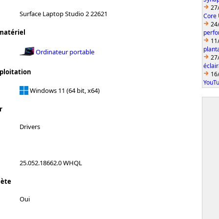
27
Surface Laptop Studio 2 22621
Core 
24
matériel
perfo
11
plant
Ordinateur portable
27
éclai
ploitation
16
YouTu
Windows 11 (64 bit, x64)
r
Drivers
25.052.18662.0 WHQL
lète
Oui