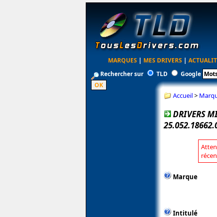
MARQUES
|
MES DRIVERS
|
ACTUALIT
Rechercher sur
TLD
Google
Accueil
>
Marq
DRIVERS M
25.052.18662
Atten
récen
Marque
Intitulé