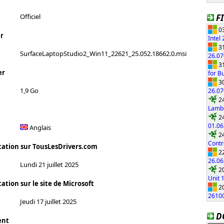
F
Officiel
03
r
Intel
31
SurfaceLaptopStudio2_Win11_22621_25.052.18662.0.msi
26.0
31
er
for B
30
1,9 Go
26.0
24
Lambo
24
01.06
Anglais
24
Contr
cation sur TousLesDrivers.com
22
26.0
Lundi 21 juillet 2025
20
Unit 
ation sur le site de Microsoft
20
2610
Jeudi 17 juillet 2025
D
ent