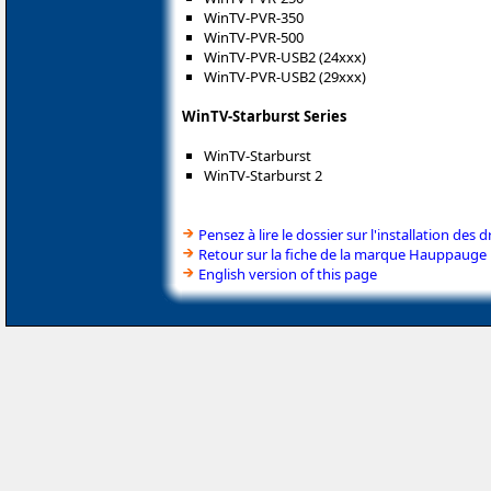
WinTV-PVR-350
WinTV-PVR-500
WinTV-PVR-USB2 (24xxx)
WinTV-PVR-USB2 (29xxx)
WinTV-Starburst Series
WinTV-Starburst
WinTV-Starburst 2
Pensez à lire le dossier sur l'installation des d
Retour sur la fiche de la marque Hauppauge
English version of this page