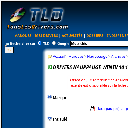
MARQUES
|
MES DRIVERS
|
ACTUALITÉS
|
DOSSIERS
|
INDISPENS
Rechercher sur
TLD
Google
Accueil
>
Marques
>
Hauppauge
>
Archives
DRIVERS HAUPPAUGE WINTV 10 1
Attention, il s'agit d'un fichier arc
récente est disponible sur la fic
Marque
Hauppauge (Haup
Intitulé