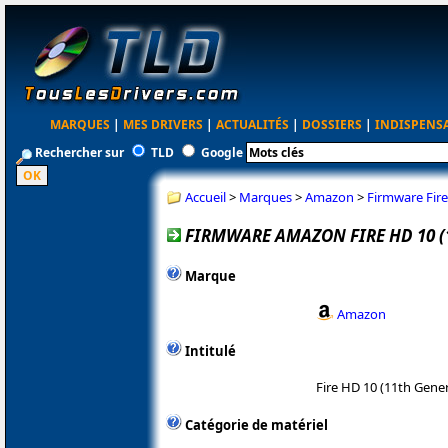
MARQUES
|
MES DRIVERS
|
ACTUALITÉS
|
DOSSIERS
|
INDISPENS
Rechercher sur
TLD
Google
Accueil
>
Marques
>
Amazon
>
Firmware Fire
FIRMWARE AMAZON FIRE HD 10 (1
Marque
Amazon
Intitulé
Fire HD 10 (11th Gene
Catégorie de matériel