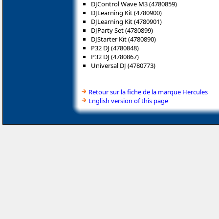
DJControl Wave M3 (4780859)
DJLearning Kit (4780900)
DJLearning Kit (4780901)
DJParty Set (4780899)
DJStarter Kit (4780890)
P32 DJ (4780848)
P32 DJ (4780867)
Universal DJ (4780773)
Retour sur la fiche de la marque Hercules
English version of this page