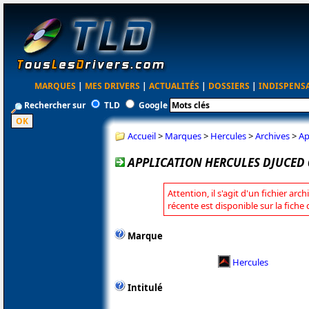
MARQUES
|
MES DRIVERS
|
ACTUALITÉS
|
DOSSIERS
|
INDISPENS
Rechercher sur
TLD
Google
Accueil
>
Marques
>
Hercules
>
Archives
>
Ap
APPLICATION HERCULES DJUCED 6
Attention, il s'agit d'un fichier arc
récente est disponible sur la fiche
Marque
Hercules
Intitulé