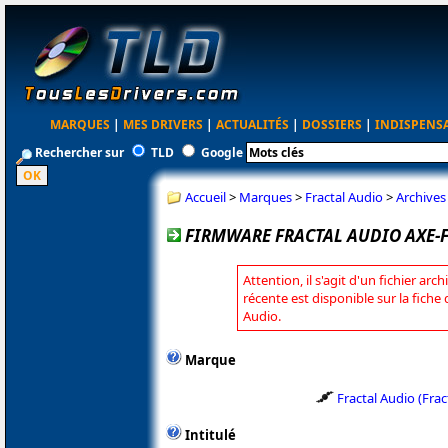
MARQUES
|
MES DRIVERS
|
ACTUALITÉS
|
DOSSIERS
|
INDISPENS
Rechercher sur
TLD
Google
Accueil
>
Marques
>
Fractal Audio
>
Archives
FIRMWARE FRACTAL AUDIO AXE-FX
Attention, il s'agit d'un fichier arc
récente est disponible sur la fiche
Audio.
Marque
Fractal Audio (Fra
Intitulé