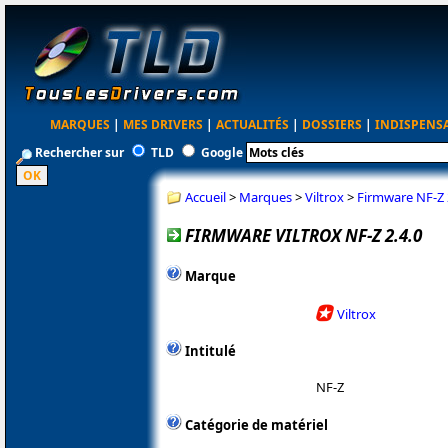
MARQUES
|
MES DRIVERS
|
ACTUALITÉS
|
DOSSIERS
|
INDISPENS
Rechercher sur
TLD
Google
Accueil
>
Marques
>
Viltrox
>
Firmware NF-Z 
FIRMWARE VILTROX NF-Z 2.4.0
Marque
Viltrox
Intitulé
NF-Z
Catégorie de matériel