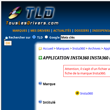
MARQUES
|
MES DRIVERS
|
ACTUALITÉS
|
DOSSIERS
|
INDISPENS
Rechercher sur
TLD
Google
Accueil
>
Marques
>
Insta360
>
Archives
>
Appl
APPLICATION INSTA360 INSTA360 
Attention, il s'agit d'un fichier
fiche de la marque Insta360.
Marque
Insta360
Intitulé