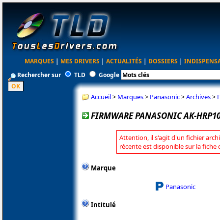
MARQUES
|
MES DRIVERS
|
ACTUALITÉS
|
DOSSIERS
|
INDISPENS
Rechercher sur
TLD
Google
Accueil
>
Marques
>
Panasonic
>
Archives
>
FIRMWARE PANASONIC AK-HRP1010
Attention, il s'agit d'un fichier arc
récente est disponible sur la fich
Marque
Panasonic
Intitulé