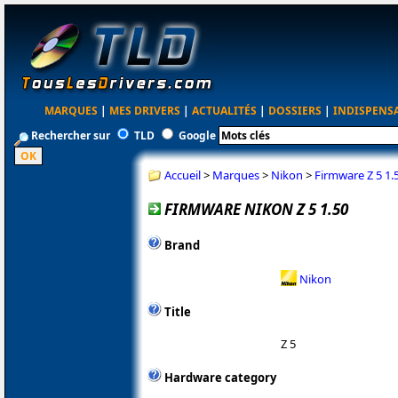
MARQUES
|
MES DRIVERS
|
ACTUALITÉS
|
DOSSIERS
|
INDISPENS
Rechercher sur
TLD
Google
Accueil
>
Marques
>
Nikon
>
Firmware Z 5 1.
FIRMWARE NIKON Z 5 1.50
Brand
Nikon
Title
Z 5
Hardware category