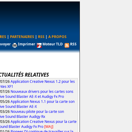
RES
|
PARTENAIRES
|
RSS
|
A PROPOS
nvoyer
Imprimer
Moteur TLD
RSS
CTUALITÉS RELATIVES
/07/26
Application Creative Nexus 1.2 pour les
ntes XF1
/07/26
Nouveaux drivers pour les cartes sons
ive Sound Blaster AE-X et Audigy Fx Pro
/05/26
Application Nexus 1.1 pour la carte son
ive Sound Blaster AE-X
/03/26
Nouveau pilote pour la carte son
ive Sound Blaster Audigy Rx
/03/26
Application Creative Nexus pour la carte
ound Blaster Audigy Fx Pro
[MAJ]
/01/26
Pioneer DJ continue de travailler sur la