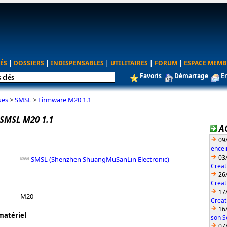
ÉS
|
DOSSIERS
|
INDISPENSABLES
|
UTILITAIRES
|
FORUM
|
ESPACE MEMB
Favoris
Démarrage
E
ues
>
SMSL
>
Firmware M20 1.1
SMSL M20 1.1
A
09
encei
03
SMSL (Shenzhen ShuangMuSanLin Electronic)
Creat
26
Creat
17
M20
Creat
16
matériel
son S
07