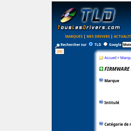
MARQUES
|
MES DRIVERS
|
ACTUALIT
Rechercher sur
TLD
Google
Accueil
>
Marq
FIRMWARE 
Marque
Intitulé
Catégorie de 