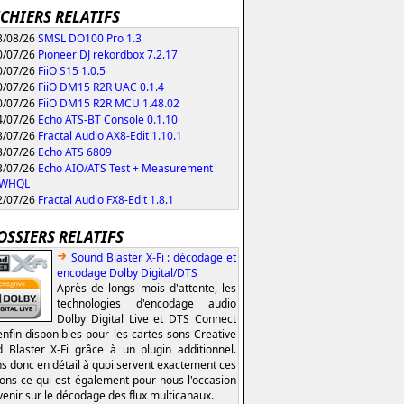
ICHIERS RELATIFS
/08/26
SMSL DO100 Pro 1.3
/07/26
Pioneer DJ rekordbox 7.2.17
/07/26
FiiO S15 1.0.5
/07/26
FiiO DM15 R2R UAC 0.1.4
/07/26
FiiO DM15 R2R MCU 1.48.02
/07/26
Echo ATS-BT Console 0.1.10
/07/26
Fractal Audio AX8-Edit 1.10.1
/07/26
Echo ATS 6809
/07/26
Echo AIO/ATS Test + Measurement
0 WHQL
/07/26
Fractal Audio FX8-Edit 1.8.1
OSSIERS RELATIFS
Sound Blaster X-Fi : décodage et
encodage Dolby Digital/DTS
Après de longs mois d'attente, les
technologies d'encodage audio
Dolby Digital Live et DTS Connect
enfin disponibles pour les cartes sons Creative
 Blaster X-Fi grâce à un plugin additionnel.
s donc en détail à quoi servent exactement ces
ions ce qui est également pour nous l'occasion
venir sur le décodage des flux multicanaux.