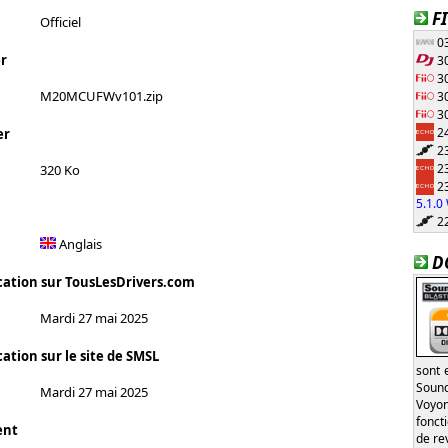
F
Officiel
03
r
30
30
M20MCUFWv101.zip
30
30
24
er
23
23
320 Ko
23
5.1.
22
Anglais
D
cation sur TousLesDrivers.com
Mardi 27 mai 2025
ation sur le site de SMSL
sont 
Sound
Mardi 27 mai 2025
Voyon
fonct
ent
de re