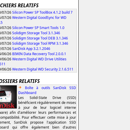
ICHIERS RELATIFS
/07/26
Silicon Power SP ToolBox 4.1.2 build 7
/07/26
Western Digital GoodSync for WD
.5
/07/26
Silicon Power SP Smart Tools 1.0
/07/26
Solidigm Storage Tool 3.1.346
/07/26
Solidigm Storage Tool DEB 3.1.346
/07/26
Solidigm Storage Tool RPM 3.1.346
/07/26
SanDisk App 3.2.1.2046
/06/26
BIWIN Data Recovery Tool 2.0.0.1
/06/26
Western Digital WD Drive Utilities
.511
/06/26
Western Digital WD Security 2.1.6.511
OSSIERS RELATIFS
Boîte à outils SanDisk SSD
Dashboard
Les Solid-State Drive (SSD)
bénéficient régulièrement de mises
à jour de leur logiciel interne
ware) afin d'améliorer leurs performances et
compatibilité. Pour effectuer cette mise à jour
lement, SanDisk propose l'application SSD
board qui offre également bien d'autres