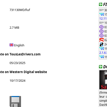
F
731130WD.fluf
30
15
12.11
10
03
2.7 MB
03
03
02
24
English
19
2.1.6
ate on TousLesDrivers.com
19
05/23/2025
D
ate on Western Digital website
10/17/2024
(firm
leur 
simp
Dash