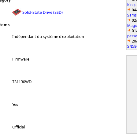
egory
Kings
04
Solid-State Drive (SSD)
Sams
02
stems
Magic
01
passe
Indépendant du système d'exploitation
20
SN58
Firmware
731130WD
Yes
Official