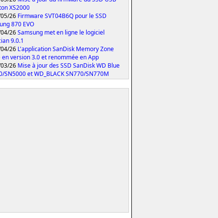
ton XS2000
/05/26
Firmware SVT04B6Q pour le SSD
ung 870 EVO
/04/26
Samsung met en ligne le logiciel
ian 9.0.1
/04/26
L'application SanDisk Memory Zone
 en version 3.0 et renommée en App
/03/26
Mise à jour des SSD SanDisk WD Blue
0/SN5000 et WD_BLACK SN770/SN770M