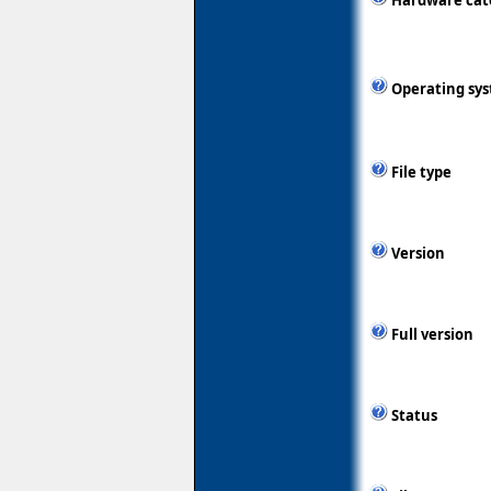
Hardware cat
Operating sy
File type
Version
Full version
Status