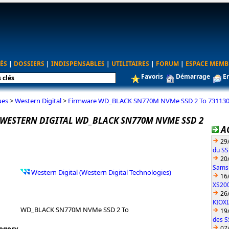
ÉS
|
DOSSIERS
|
INDISPENSABLES
|
UTILITAIRES
|
FORUM
|
ESPACE MEMB
Favoris
Démarrage
E
ues
>
Western Digital
>
Firmware WD_BLACK SN770M NVMe SSD 2 To 7311
WESTERN DIGITAL WD_BLACK SN770M NVME SSD 2
A
29
du S
20
Sams
Western Digital (Western Digital Technologies)
16
XS200
26
KIOX
WD_BLACK SN770M NVMe SSD 2 To
19
des S
07