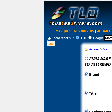
MARQUES
|
MES DRIVERS
|
ACTUALIT
Rechercher sur
TLD
Google
Accueil
>
Marq
FIRMWARE 
TO 731130WD
Brand
Title