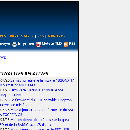
RES
|
PARTENAIRES
|
RSS
|
A PROPOS
nvoyer
Imprimer
Moteur TLD
RSS
30WD
CTUALITÉS RELATIVES
/07/26
Samsung retire le firmware 1B2QNXH7
SD Samsung 9100 PRO
/07/26
Firmware 1B2QNXH7 pour le SSD
ung 9100 PRO
/06/26
Le firmware du SSD portable Kingston
0 encore mis à jour
/05/26
Mise à jour critique du firmware du SSD
IA EXCERIA G3
/05/26
Micron donne des détails sur la garantie
SD et de la RAM Crucial/Ballistix
/05/26
Mise à jour du firmware du SSD USB