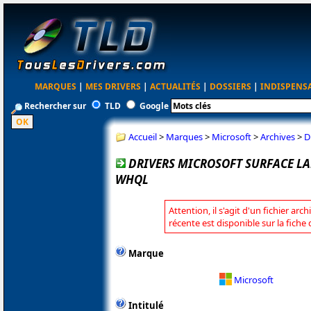
MARQUES
|
MES DRIVERS
|
ACTUALITÉS
|
DOSSIERS
|
INDISPENS
Rechercher sur
TLD
Google
Accueil
>
Marques
>
Microsoft
>
Archives
>
D
DRIVERS MICROSOFT SURFACE LAP
WHQL
Attention, il s'agit d'un fichier arc
récente est disponible sur la fiche
Marque
Microsoft
Intitulé