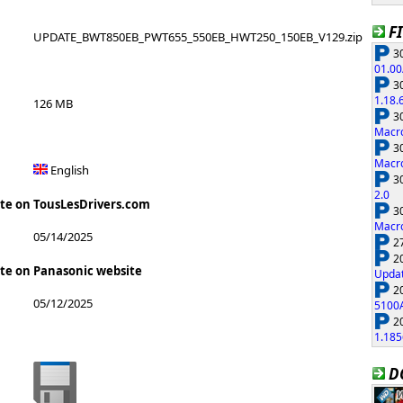
F
UPDATE_BWT850EB_PWT655_550EB_HWT250_150EB_V129.zip
30
01.00
30
1.18.
126 MB
30
Macro
30
Macro
English
30
2.0
ate on TousLesDrivers.com
30
Macro
05/14/2025
27
20
ate on Panasonic website
Updat
20
05/12/2025
5100
20
1.185
D