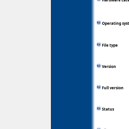
Hardware cat
Operating sys
File type
Version
Full version
Status