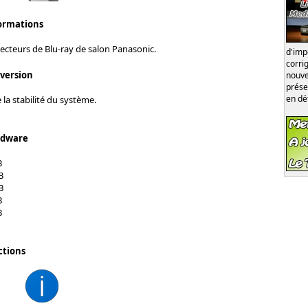
formations
lecteurs de Blu-ray de salon Panasonic.
d'im
corri
 version
nouve
prése
en dé
 la stabilité du système.
rdware
B
B
B
B
B
ctions