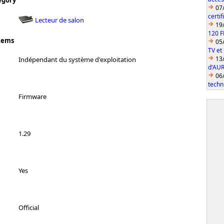
egory
07
certi
Lecteur de salon
19
120 F
tems
05
TV et
13
Indépendant du système d'exploitation
d'AUR
06
techn
Firmware
1.29
Yes
Official