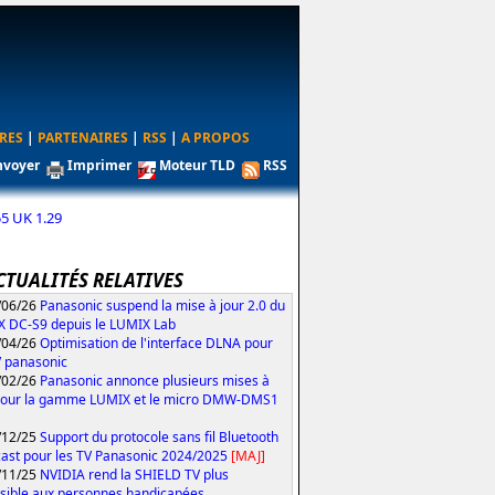
RES
|
PARTENAIRES
|
RSS
|
A PROPOS
nvoyer
Imprimer
Moteur TLD
RSS
 UK 1.29
CTUALITÉS RELATIVES
/06/26
Panasonic suspend la mise à jour 2.0 du
 DC-S9 depuis le LUMIX Lab
/04/26
Optimisation de l'interface DLNA pour
V panasonic
/02/26
Panasonic annonce plusieurs mises à
pour la gamme LUMIX et le micro DMW-DMS1
/12/25
Support du protocole sans fil Bluetooth
ast pour les TV Panasonic 2024/2025
[MAJ]
/11/25
NVIDIA rend la SHIELD TV plus
sible aux personnes handicapées