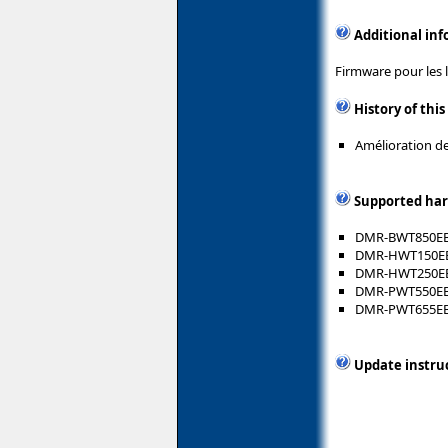
Additional in
Firmware pour les 
History of this
Amélioration de
Supported ha
DMR-BWT850E
DMR-HWT150E
DMR-HWT250E
DMR-PWT550E
DMR-PWT655E
Update instru