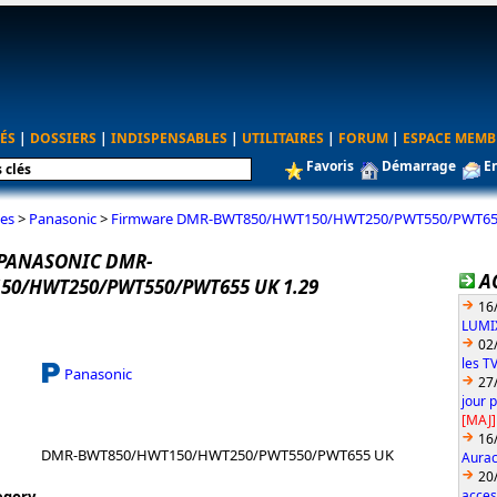
ÉS
|
DOSSIERS
|
INDISPENSABLES
|
UTILITAIRES
|
FORUM
|
ESPACE MEMB
Favoris
Démarrage
E
es
>
Panasonic
>
Firmware DMR-BWT850/HWT150/HWT250/PWT550/PWT655
PANASONIC DMR-
A
50/HWT250/PWT550/PWT655 UK 1.29
16
LUMIX
02
les T
Panasonic
27
jour 
[MAJ]
16
DMR-BWT850/HWT150/HWT250/PWT550/PWT655 UK
Aurac
20
acces