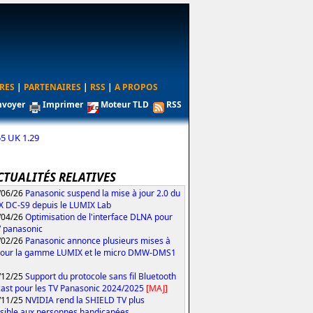
RES
|
PARTENAIRES
|
RSS
|
A PROPOS
nvoyer
Imprimer
Moteur TLD
RSS
 UK 1.29
CTUALITÉS RELATIVES
/06/26
Panasonic suspend la mise à jour 2.0 du
 DC-S9 depuis le LUMIX Lab
/04/26
Optimisation de l'interface DLNA pour
V panasonic
/02/26
Panasonic annonce plusieurs mises à
pour la gamme LUMIX et le micro DMW-DMS1
/12/25
Support du protocole sans fil Bluetooth
ast pour les TV Panasonic 2024/2025
[MAJ]
/11/25
NVIDIA rend la SHIELD TV plus
sible aux personnes handicapées