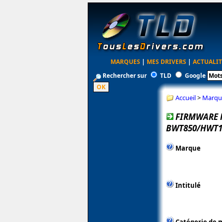
MARQUES
|
MES DRIVERS
|
ACTUALIT
Rechercher sur
TLD
Google
Accueil
>
Marqu
FIRMWARE 
BWT850/HWT1
Marque
Intitulé