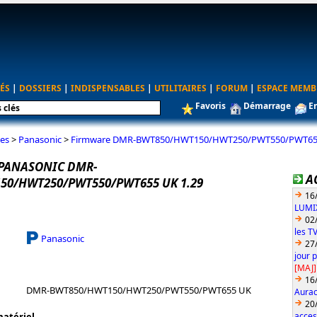
ÉS
|
DOSSIERS
|
INDISPENSABLES
|
UTILITAIRES
|
FORUM
|
ESPACE MEMB
Favoris
Démarrage
E
es
>
Panasonic
>
Firmware DMR-BWT850/HWT150/HWT250/PWT550/PWT655
PANASONIC DMR-
A
50/HWT250/PWT550/PWT655 UK 1.29
16
LUMIX
02
les T
Panasonic
27
jour 
[MAJ]
16
DMR-BWT850/HWT150/HWT250/PWT550/PWT655 UK
Aurac
20
acces