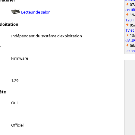
matériel
07
certi
Lecteur de salon
19
120 F
ploitation
05
TV et
13
Indépendant du système d'exploitation
d'AUR
06
r
techn
Firmware
1.29
ète
Oui
Officiel