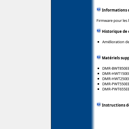
Informations
Firmware pour les 
Historique de 
Amélioration de
Matériels sup
DMR-BWT850E
DMR-HWT150E
DMR-HWT250E
DMR-PWT550E
DMR-PWT655E
Instructions d