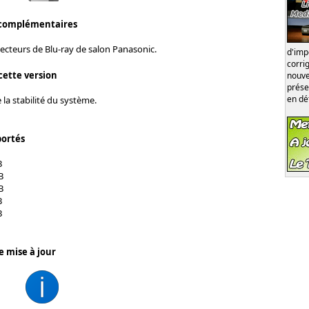
 complémentaires
lecteurs de Blu-ray de salon Panasonic.
d'im
corri
cette version
nouve
prése
en dé
 la stabilité du système.
portés
B
B
B
B
B
e mise à jour