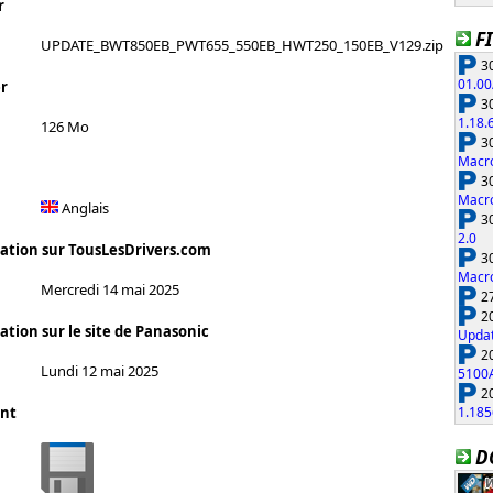
r
F
UPDATE_BWT850EB_PWT655_550EB_HWT250_150EB_V129.zip
30
01.00
er
30
1.18.
126 Mo
30
Macro
30
Macro
Anglais
30
2.0
cation sur TousLesDrivers.com
30
Macro
Mercredi 14 mai 2025
27
20
ation sur le site de Panasonic
Updat
20
Lundi 12 mai 2025
5100
20
1.185
nt
D