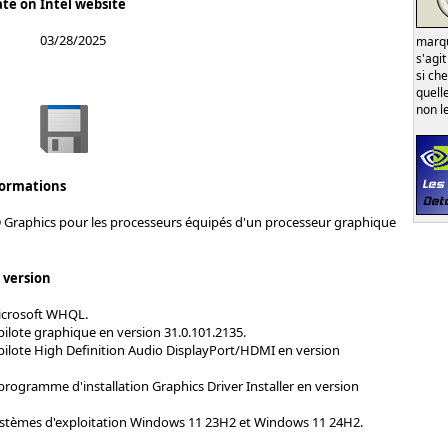
ate on Intel website
03/28/2025
marqu
s'agi
si ch
quell
non l
formations
D Graphics pour les processeurs équipés d'un processeur graphique
s version
Microsoft WHQL.
pilote graphique en version 31.0.101.2135.
 pilote High Definition Audio DisplayPort/HDMI en version
programme d'installation Graphics Driver Installer en version
stèmes d'exploitation Windows 11 23H2 et Windows 11 24H2.