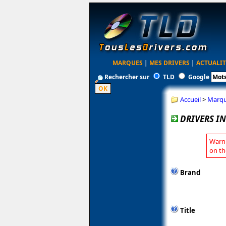
MARQUES
|
MES DRIVERS
|
ACTUALIT
Rechercher sur
TLD
Google
Accueil
>
Marq
DRIVERS IN
Warni
on th
Brand
Title