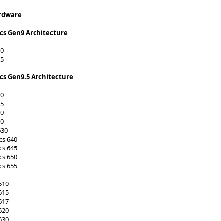
rdware
cs Gen9 Architecture
00
05
cs Gen9.5 Architecture
10
15
20
30
630
ics 640
ics 645
ics 650
ics 655
610
615
617
620
630