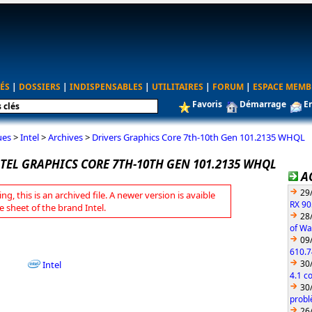
ÉS
|
DOSSIERS
|
INDISPENSABLES
|
UTILITAIRES
|
FORUM
|
ESPACE MEMB
Favoris
Démarrage
E
ues
>
Intel
>
Archives
>
Drivers Graphics Core 7th-10th Gen 101.2135 WHQL
TEL GRAPHICS CORE 7TH-10TH GEN 101.2135 WHQL
A
29
ng, this is an archived file. A newer version is avaible
RX 90
e sheet of the brand Intel.
28
of Wa
09
610.7
30
Intel
4.1 c
30
probl
26