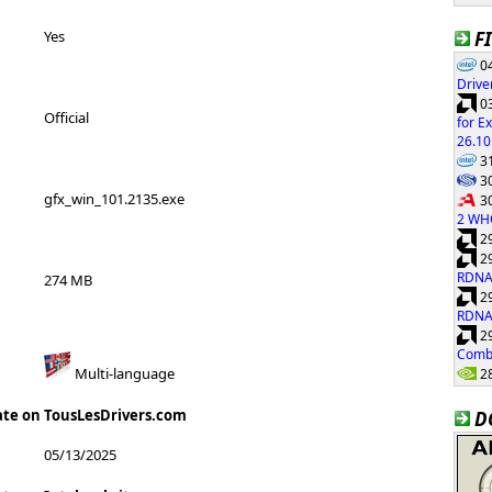
F
Yes
04
Drive
03
Official
for E
26.10
31
30
gfx_win_101.2135.exe
30
2 WH
29
29
RDNA
274 MB
29
RDNA
29
Combi
28
Multi-language
ate on TousLesDrivers.com
D
05/13/2025