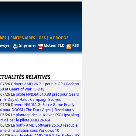
RES
|
PARTENAIRES
|
RSS
|
A PROPOS
nvoyer
Imprimer
Moteur TLD
RSS
CTUALITÉS RELATIVES
/07/26
Drivers AMD 26.7.1 pour le GPU Radeon
50 et Gears of War : E-Day
/07/26
Le pilote NVIDIA 610.88 prêt pour Gears
r : E-Day et Halo : Campaign Evolved
/07/26
Drivers NVIDIA GeForce Game Ready
4 pour DOOM : The Dark Ages | Revelations
/06/26
Le plantage des jeux avec FSR Upscaling
orrigé par le pilote AMD 26.6.4
/06/26
Le hotfix AMD Software 26.6.3 résout le
ème d'installation sous Windows 10
/06/26
Avec le pilote AMD 26.6.2, les Radeon RX