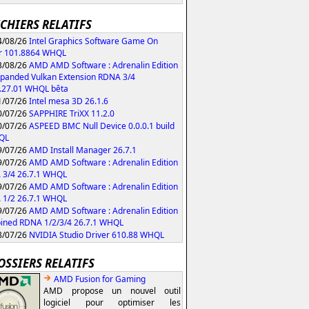
ICHIERS RELATIFS
/08/26
Intel Graphics Software Game On
r 101.8864 WHQL
/08/26
AMD AMD Software : Adrenalin Edition
xpanded Vulkan Extension RDNA 3/4
.27.01 WHQL bêta
/07/26
Intel mesa 3D 26.1.6
/07/26
SAPPHIRE TriXX 11.2.0
/07/26
ASPEED BMC Null Device 0.0.0.1 build
QL
/07/26
AMD Install Manager 26.7.1
/07/26
AMD AMD Software : Adrenalin Edition
 3/4 26.7.1 WHQL
/07/26
AMD AMD Software : Adrenalin Edition
 1/2 26.7.1 WHQL
/07/26
AMD AMD Software : Adrenalin Edition
ned RDNA 1/2/3/4 26.7.1 WHQL
/07/26
NVIDIA Studio Driver 610.88 WHQL
OSSIERS RELATIFS
AMD Fusion for Gaming
AMD propose un nouvel outil
logiciel pour optimiser les