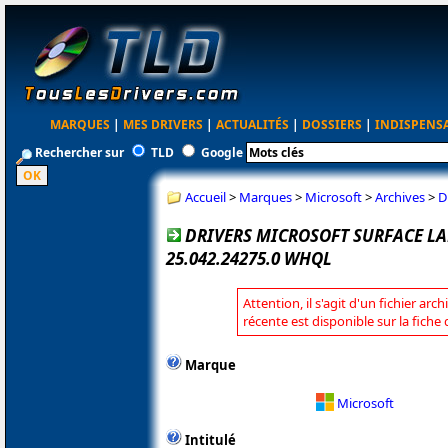
MARQUES
|
MES DRIVERS
|
ACTUALITÉS
|
DOSSIERS
|
INDISPENS
Rechercher sur
TLD
Google
Accueil
>
Marques
>
Microsoft
>
Archives
>
D
DRIVERS MICROSOFT SURFACE LA
25.042.24275.0 WHQL
Attention, il s'agit d'un fichier arc
récente est disponible sur la fiche
Marque
Microsoft
Intitulé